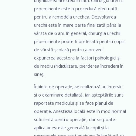
unghiularea acesteia în față. Chirurgia urechii
proeminente este o procedură efectuată
pentru a remodela urechea. Dezvoltarea
urechii este în mare parte finalizată până la
vârsta de 6 ani. În general, chirurgia urechii
proeminente poate fi preferată pentru copiii
de vârstă școlară pentru a preveni
expunerea acestora la factori psihologici și
de mediu (ridiculizare, pierderea încrederii în
sine).
Înainte de operație, se realizează un interviu
și o examinare detaliată, iar așteptările sunt
raportate medicului și se face planul de
operație. Anestezia locală este în mod normal
suficientă pentru operație, dar se poate
aplica anestezie generală la copii și la
persoanele care sunt anxioase în legătură cu