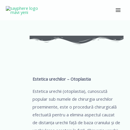
Skip
Main
to
Men
content
Navigare
în
articole
Estetica urechilor – Otoplastia
Estetica urechii (otoplastia), cunoscută
popular sub numele de chirurgia urechilor
proeminente, este o procedură chirurgicală
efectuată pentru a elimina aspectul cauzat
de distanța urechii față de baza craniului și de