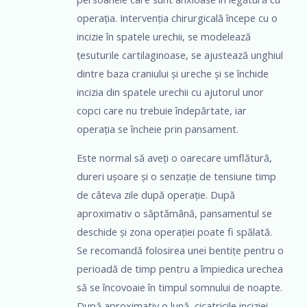
operația. Intervenția chirurgicală începe cu o
incizie în spatele urechii, se modelează
țesuturile cartilaginoase, se ajustează unghiul
dintre baza craniului și ureche și se închide
incizia din spatele urechii cu ajutorul unor
copci care nu trebuie îndepărtate, iar
operația se încheie prin pansament.
Este normal să aveți o oarecare umflătură,
dureri ușoare și o senzație de tensiune timp
de câteva zile după operație. După
aproximativ o săptămână, pansamentul se
deschide și zona operației poate fi spălată.
Se recomandă folosirea unei bentițe pentru o
perioadă de timp pentru a împiedica urechea
să se încovoaie în timpul somnului de noapte.
După aproximativ o lună, cicatricile inciziei