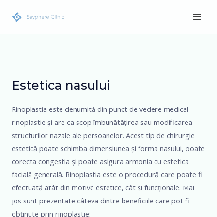
Skip
Main
to
Men
content
Estetica nasului
Rinoplastia este denumită din punct de vedere medical
rinoplastie și are ca scop îmbunătățirea sau modificarea
structurilor nazale ale persoanelor. Acest tip de chirurgie
estetică poate schimba dimensiunea și forma nasului, poate
corecta congestia și poate asigura armonia cu estetica
facială generală. Rinoplastia este o procedură care poate fi
efectuată atât din motive estetice, cât și funcționale. Mai
jos sunt prezentate câteva dintre beneficiile care pot fi
obținute prin rinoplastie: