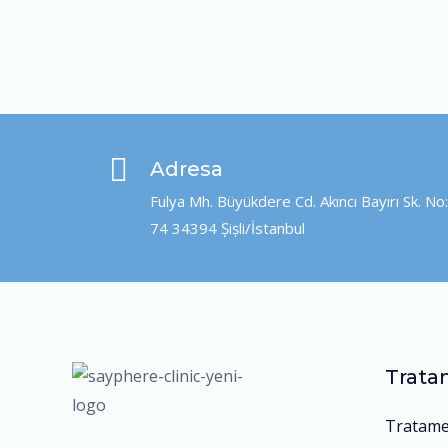
Adresa
Fulya Mh. Büyükdere Cd. Akıncı Bayırı Sk. No:
74 34394 Şişli/İstanbul
Trata
Tratame