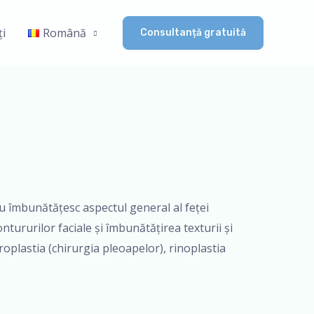
ți
Română
Consultanță gratuită
sau îmbunătățesc aspectul general al feței
tururilor faciale și îmbunătățirea texturii și
efaroplastia (chirurgia pleoapelor), rinoplastia