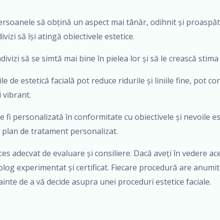
ă persoanele să obțină un aspect mai tânăr, odihnit și proas
ivizi să își atingă obiectivele estetice.
ndivizi să se simtă mai bine în pielea lor și să le crească stima
 estetică facială pot reduce ridurile și liniile fine, pot corec
 vibrant.
e fi personalizată în conformitate cu obiectivele și nevoile es
 plan de tratament personalizat.
ces adecvat de evaluare și consiliere. Dacă aveți în vedere a
log experimentat și certificat. Fiecare procedură are anumite
nainte de a vă decide asupra unei proceduri estetice faciale.