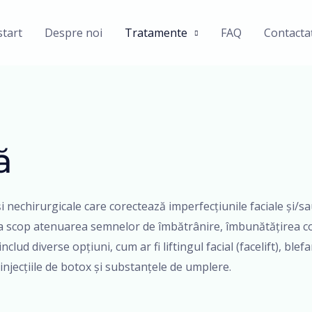
start
Despre noi
Tratamente
FAQ
Contacta
ă
 și nechirurgicale care corectează imperfecțiunile faciale și/
ca scop atenuarea semnelor de îmbătrânire, îmbunătățirea con
includ diverse opțiuni, cum ar fi liftingul facial (facelift), bl
 injecțiile de botox și substanțele de umplere.