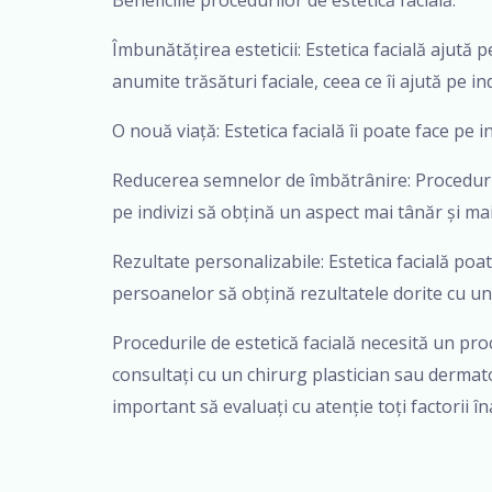
Beneficiile procedurilor de estetică facială:
Îmbunătățirea esteticii: Estetica facială ajut
anumite trăsături faciale, ceea ce îi ajută pe ind
O nouă viață: Estetica facială îi poate face pe i
Reducerea semnelor de îmbătrânire: Procedurile de
pe indivizi să obțină un aspect mai tânăr și mai
Rezultate personalizabile: Estetica facială poat
persoanelor să obțină rezultatele dorite cu un
Procedurile de estetică facială necesită un pro
consultați cu un chirurg plastician sau dermato
important să evaluați cu atenție toți factorii î