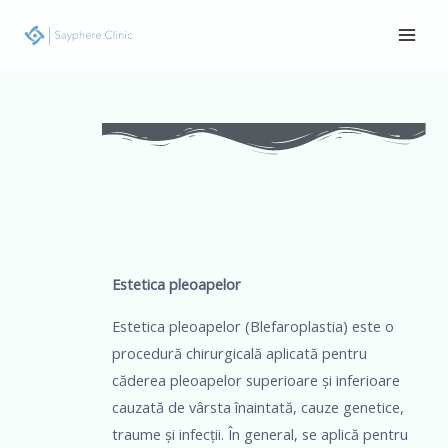
Skip
Main
to
Men
content
Navigare
în
articole
Estetica pleoapelor
Estetica pleoapelor (Blefaroplastia) este o
procedură chirurgicală aplicată pentru
căderea pleoapelor superioare și inferioare
cauzată de vârsta înaintată, cauze genetice,
traume și infecții. În general, se aplică pentru