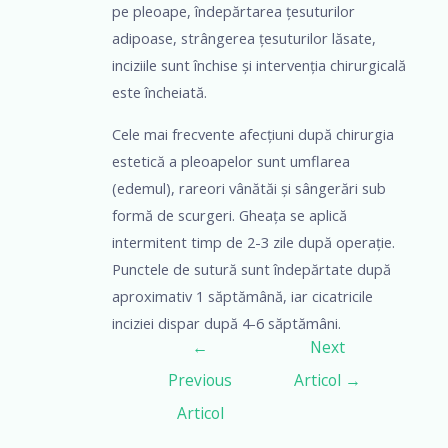
pe pleoape, îndepărtarea țesuturilor
adipoase, strângerea țesuturilor lăsate,
inciziile sunt închise și intervenția chirurgicală
este încheiată.
Cele mai frecvente afecțiuni după chirurgia
estetică a pleoapelor sunt umflarea
(edemul), rareori vânătăi și sângerări sub
formă de scurgeri. Gheața se aplică
intermitent timp de 2-3 zile după operație.
Punctele de sutură sunt îndepărtate după
aproximativ 1 săptămână, iar cicatricile
inciziei dispar după 4-6 săptămâni.
←
Next
Previous
Articol
→
Articol