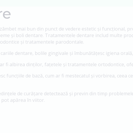
re
mbet mai bun din punct de vedere estetic și funcțional, pro
leme și boli dentare. Tratamentele dentare includ multe proced
rtodontice și tratamentele parodontale.
riile dentare, bolile gingivale și îmbunătățesc igiena orală, 
 fi albirea dinților, fațetele și tratamentele ortodontice, of
funcțiile de bază, cum ar fi mestecatul și vorbirea, ceea ce fa
edințele de curățare detectează și previn din timp problemel
ot apărea în viitor.