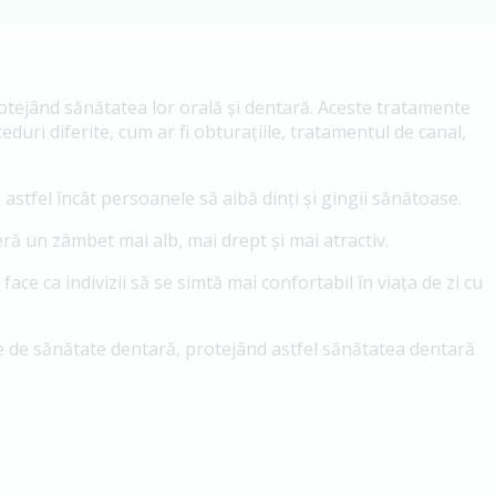
tejând sănătatea lor orală și dentară. Aceste tratamente
uri diferite, cum ar fi obturațiile, tratamentul de canal,
astfel încât persoanele să aibă dinți și gingii sănătoase.
eră un zâmbet mai alb, mai drept și mai atractiv.
ce ca indivizii să se simtă mai confortabil în viața de zi cu
e de sănătate dentară, protejând astfel sănătatea dentară