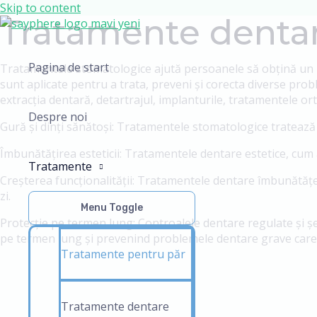
Skip to content
Tratamente denta
Pagina de start
Tratamentele stomatologice ajută persoanele să obțină un zâ
sunt aplicate pentru a trata, preveni și corecta diverse prob
extracția dentară, detartrajul, implanturile, tratamentele o
Despre noi
Gură și dinți sănătoși: Tratamentele stomatologice tratează ca
Îmbunătățirea esteticii: Tratamentele dentare estetice, cum ar
Tratamente
Creșterea funcționalității: Tratamentele dentare îmbunătățesc 
zi.
Menu Toggle
Protecție pe termen lung: Controalele dentare regulate și ș
pe termen lung și prevenind problemele dentare grave care p
Tratamente pentru păr
Tratamente dentare