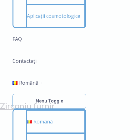
Aplicații cosmotologice
FAQ
Contactați
Română
Menu Toggle
Zirconiu furnir
Română