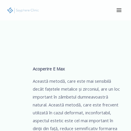
Skip
Main
to
Men
content
Navigare
în
articole
Acoperire E Max
Această metodă, care este mai sensibilă
decât fațetele metalice și zirconiul, are un loc
important în zâmbetul dumneavoastră
natural. Această metodă, care este frecvent
utilizată în cazul deformat, inconfortabil,
aspectul estetic este cel mai important în
dinții din față, reduce semnificativ formarea