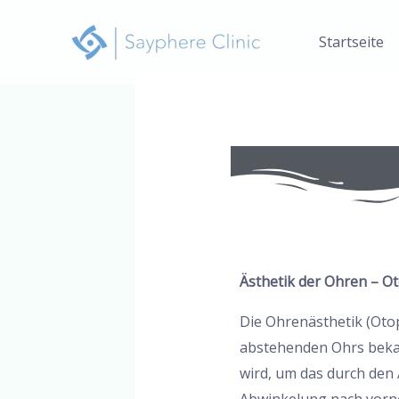
Zum
Inhalt
Startseite
springen
Beitrags-
Navigation
Ästhetik der Ohren – Ot
Die Ohrenästhetik (Otop
abstehenden Ohrs bekann
wird, um das durch den