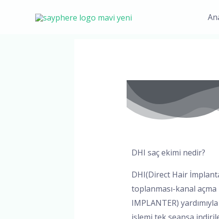
İçeriğe
An
atla
Yazı
dolaşımı
DHI saç ekimi nedir?
DHI(Direct Hair İmplant
toplanması-kanal açma 
IMPLANTER) yardımıyla 2
işlemi tek seansa indiri