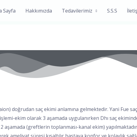
a Sayfa
Hakkımızda
Tedavilerimiz
S.S.S
İlet
aion) doğrudan saç ekimi anlamına gelmektedir. Yani Fue saç
işlemi-ekim olarak 3 aşamada uygulanırken Dhı saç ekimind
 aşamada (greftlerin toplanması-kanal ekim) yapılmaktadır.
lerek ameliyat süresi kısaltılır hastaya konfor ve kolaylık s