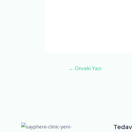
←
Önceki Yazı
Tedav