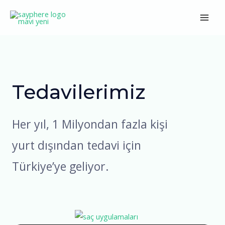
İçeriğe
Main
atla
Men
Tedavilerimiz
Her yıl, 1 Milyondan fazla kişi
yurt dışından tedavi için
Türkiye’ye geliyor.