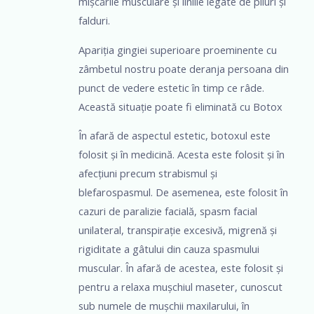
mișcările musculare și liniile legate de pliuri și
falduri.
Apariția gingiei superioare proeminente cu
zâmbetul nostru poate deranja persoana din
punct de vedere estetic în timp ce râde.
Această situație poate fi eliminată cu Botox
În afară de aspectul estetic, botoxul este
folosit și în medicină. Acesta este folosit și în
afecțiuni precum strabismul și
blefarospasmul. De asemenea, este folosit în
cazuri de paralizie facială, spasm facial
unilateral, transpirație excesivă, migrenă și
rigiditate a gâtului din cauza spasmului
muscular. În afară de acestea, este folosit și
pentru a relaxa mușchiul maseter, cunoscut
sub numele de mușchii maxilarului, în