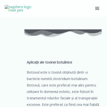
Skip
Main
to
Men
content
Navigare
în
articole
Aplicații ale toxinei botulinice
Botoxul este o toxină obținută dintr-o
bacterie numită clostridium botulinum.
Botoxul, care este preferat mai ales pentru
utilizare în domeniul estetic, este folosit în
tratamentul ridurilor faciale și al transpirației
excesive. Este preferat ca fiind cea mai fiabilă