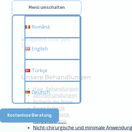
Menü umschalten
Română
English
Türkçe
Unsere Behandlungen
Haar-Behandlungen
Deutsch
Zahnbehandlungen
Ästhetik der Nase
Brust Ästhetik
Gesichtsästhetik
Kostenlose Beratung
Körperästhetik
Nicht-chirurgische und minimale Anwendun