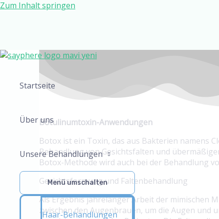
Zum Inhalt springen
Startseite
Über uns
Botulinumtoxin-Anwendungen
Botox ist ein Toxin, das aus Bakterien namens Cl
Behandlung von Gesichtsfalten und übermäßigem S
Unsere Behandlungen
Botox-Methode wird auch bei der Behandlung vo
Gesichtsformung und Faltenbehandlung
Menü umschalten
Als Ergebnis jahrelanger Arbeit der mimischen Mu
zwischen den Augenbrauen, um die Augen und um 
Haar-Behandlungen