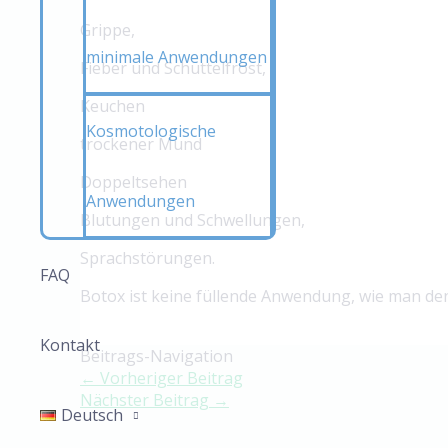
Grippe,
minimale Anwendungen
Fieber und Schüttelfrost,
Keuchen
Kosmotologische
trockener Mund
Doppeltsehen
Anwendungen
Blutungen und Schwellungen,
Sprachstörungen.
FAQ
Botox ist keine füllende Anwendung, wie man denkt
Kontakt
Beitrags-Navigation
←
Vorheriger Beitrag
Nächster Beitrag
→
Deutsch