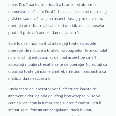
fizice. Dacă partea inferioară a brațelor și picioarelor
dumneavoastră este lăsată din cauza excesului de piele și
grăsime sau dacă aveți un aspect flasc și plin de volum,
operația de ridicare a brațelor și de ridicare a coapselor
poate fi potrivită pentru dumneavoastră.
Este foarte important să înțelegeți toate aspectele
operației de ridicare a brațelor și coapselor. Este complet
normal să fiți entuziasmat de noul aspect pe care îl
așteptați și puțin stresat înainte de operație. Nu ezitați să
discutați toate gândurile și întrebările dumneavoastră cu
medicul dumneavoastră.
Unele teste de laborator vor fi efectuate înainte de
intervenția chirurgicală de lifting braț-coapsă. Vi se va
cere să renunțați la fumat dacă sunteți fumător. Veți fi
sfătuit să nu folosiți anticoagulante, dacă le luați,