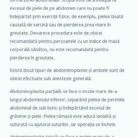
excesul de piele de pe abdomen care nu poate fi
îndepărtat prin exerciții fizice, de exemplu, pielea lăsată
cauzată de sarcină sau de pierderea prea mare în
greutate. Deoarece procedura este de obicei
recomandată pentru persoanele cu un indice de masă
corporală sănătos, nu este recomandată pentru
pierderea în greutate.
Există două tipuri de abdominoplastie și ambele sunt de
obicei efectuate sub anestezie generală.
Abdominoplastia parțială: se face o incizie mare de-a
lungul abdomenului inferior, separând pielea de peretele
abdominal de sub buric și îndepărtând excesul de
grăsime și piele. Pielea rămasă este adusă laolaltă și
suturată cu ajutorul suturilor, iar operația se încheie.
Abdominoplastie totală: se face o incizie mare de-a