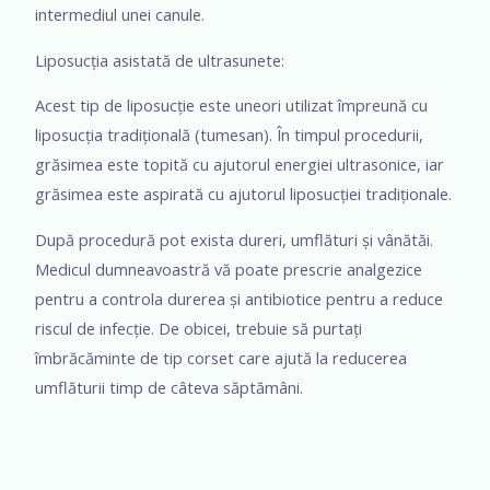
intermediul unei canule.
Liposucția asistată de ultrasunete:
Acest tip de liposucție este uneori utilizat împreună cu
liposucția tradițională (tumesan). În timpul procedurii,
grăsimea este topită cu ajutorul energiei ultrasonice, iar
grăsimea este aspirată cu ajutorul liposucției tradiționale.
După procedură pot exista dureri, umflături și vânătăi.
Medicul dumneavoastră vă poate prescrie analgezice
pentru a controla durerea și antibiotice pentru a reduce
riscul de infecție. De obicei, trebuie să purtați
îmbrăcăminte de tip corset care ajută la reducerea
umflăturii timp de câteva săptămâni.