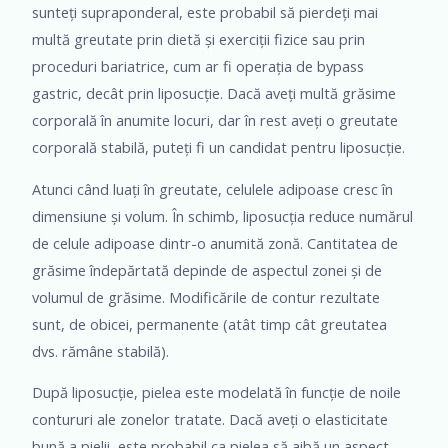
sunteți supraponderal, este probabil să pierdeți mai
multă greutate prin dietă și exerciții fizice sau prin
proceduri bariatrice, cum ar fi operația de bypass
gastric, decât prin liposucție. Dacă aveți multă grăsime
corporală în anumite locuri, dar în rest aveți o greutate
corporală stabilă, puteți fi un candidat pentru liposucție.
Atunci când luați în greutate, celulele adipoase cresc în
dimensiune și volum. În schimb, liposucția reduce numărul
de celule adipoase dintr-o anumită zonă. Cantitatea de
grăsime îndepărtată depinde de aspectul zonei și de
volumul de grăsime. Modificările de contur rezultate
sunt, de obicei, permanente (atât timp cât greutatea
dvs. rămâne stabilă).
După liposucție, pielea este modelată în funcție de noile
contururi ale zonelor tratate. Dacă aveți o elasticitate
bună a pielii, este probabil ca pielea să aibă un aspect