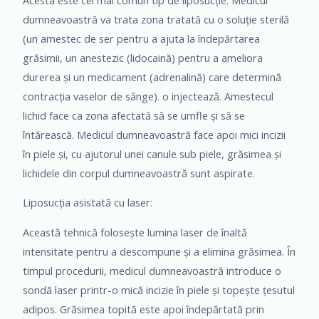
dumneavoastră va trata zona tratată cu o soluție sterilă
(un amestec de ser pentru a ajuta la îndepărtarea
grăsimii, un anestezic (lidocaină) pentru a ameliora
durerea și un medicament (adrenalină) care determină
contracția vaselor de sânge). o injectează. Amestecul
lichid face ca zona afectată să se umfle și să se
întărească. Medicul dumneavoastră face apoi mici incizii
în piele și, cu ajutorul unei canule sub piele, grăsimea și
lichidele din corpul dumneavoastră sunt aspirate.
Liposucția asistată cu laser:
Această tehnică folosește lumina laser de înaltă
intensitate pentru a descompune și a elimina grăsimea. În
timpul procedurii, medicul dumneavoastră introduce o
sondă laser printr-o mică incizie în piele și topește țesutul
adipos. Grăsimea topită este apoi îndepărtată prin