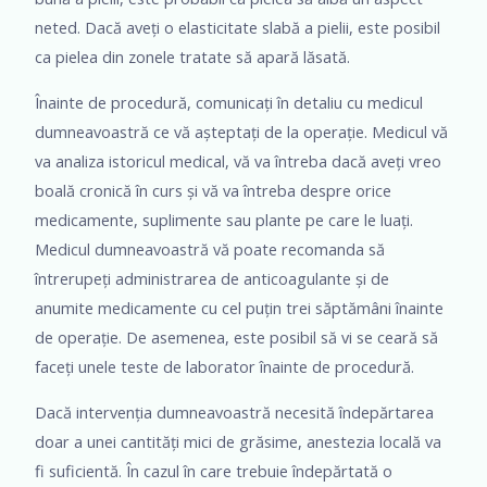
neted. Dacă aveți o elasticitate slabă a pielii, este posibil
ca pielea din zonele tratate să apară lăsată.
Înainte de procedură, comunicați în detaliu cu medicul
dumneavoastră ce vă așteptați de la operație. Medicul vă
va analiza istoricul medical, vă va întreba dacă aveți vreo
boală cronică în curs și vă va întreba despre orice
medicamente, suplimente sau plante pe care le luați.
Medicul dumneavoastră vă poate recomanda să
întrerupeți administrarea de anticoagulante și de
anumite medicamente cu cel puțin trei săptămâni înainte
de operație. De asemenea, este posibil să vi se ceară să
faceți unele teste de laborator înainte de procedură.
Dacă intervenția dumneavoastră necesită îndepărtarea
doar a unei cantități mici de grăsime, anestezia locală va
fi suficientă. În cazul în care trebuie îndepărtată o