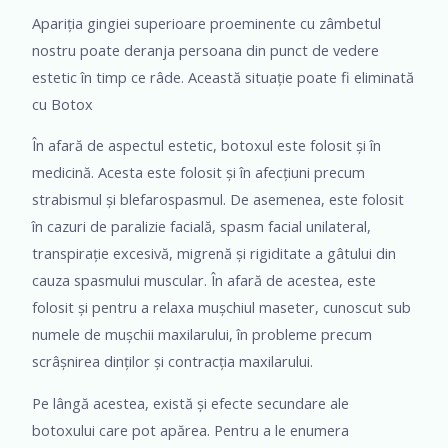
Apariția gingiei superioare proeminente cu zâmbetul
nostru poate deranja persoana din punct de vedere
estetic în timp ce râde. Această situație poate fi eliminată
cu Botox
În afară de aspectul estetic, botoxul este folosit și în
medicină. Acesta este folosit și în afecțiuni precum
strabismul și blefarospasmul. De asemenea, este folosit
în cazuri de paralizie facială, spasm facial unilateral,
transpirație excesivă, migrenă și rigiditate a gâtului din
cauza spasmului muscular. În afară de acestea, este
folosit și pentru a relaxa mușchiul maseter, cunoscut sub
numele de mușchii maxilarului, în probleme precum
scrâșnirea dinților și contracția maxilarului.
Pe lângă acestea, există și efecte secundare ale
botoxului care pot apărea. Pentru a le enumera