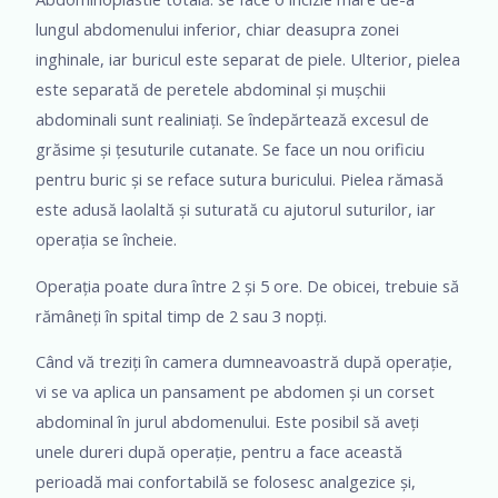
lungul abdomenului inferior, chiar deasupra zonei
inghinale, iar buricul este separat de piele. Ulterior, pielea
este separată de peretele abdominal și mușchii
abdominali sunt realiniați. Se îndepărtează excesul de
grăsime și țesuturile cutanate. Se face un nou orificiu
pentru buric și se reface sutura buricului. Pielea rămasă
este adusă laolaltă și suturată cu ajutorul suturilor, iar
operația se încheie.
Operația poate dura între 2 și 5 ore. De obicei, trebuie să
rămâneți în spital timp de 2 sau 3 nopți.
Când vă treziți în camera dumneavoastră după operație,
vi se va aplica un pansament pe abdomen și un corset
abdominal în jurul abdomenului. Este posibil să aveți
unele dureri după operație, pentru a face această
perioadă mai confortabilă se folosesc analgezice și,