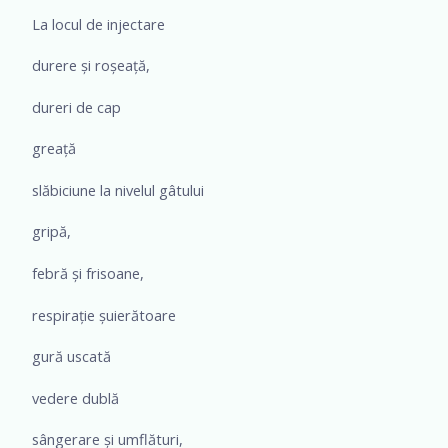
La locul de injectare
durere și roșeață,
dureri de cap
greață
slăbiciune la nivelul gâtului
gripă,
febră și frisoane,
respirație șuierătoare
gură uscată
vedere dublă
sângerare și umflături,