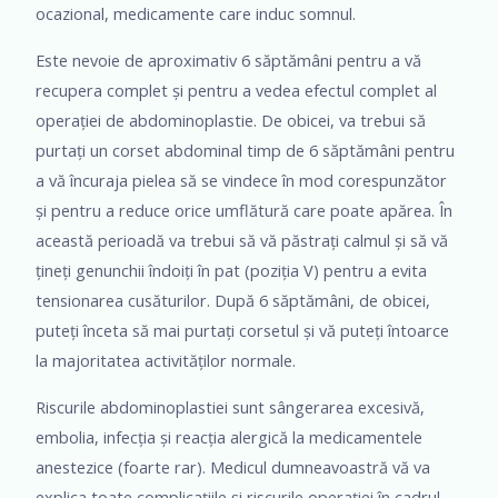
ocazional, medicamente care induc somnul.
Este nevoie de aproximativ 6 săptămâni pentru a vă
recupera complet și pentru a vedea efectul complet al
operației de abdominoplastie. De obicei, va trebui să
purtați un corset abdominal timp de 6 săptămâni pentru
a vă încuraja pielea să se vindece în mod corespunzător
și pentru a reduce orice umflătură care poate apărea. În
această perioadă va trebui să vă păstrați calmul și să vă
țineți genunchii îndoiți în pat (poziția V) pentru a evita
tensionarea cusăturilor. După 6 săptămâni, de obicei,
puteți înceta să mai purtați corsetul și vă puteți întoarce
la majoritatea activităților normale.
Riscurile abdominoplastiei sunt sângerarea excesivă,
embolia, infecția și reacția alergică la medicamentele
anestezice (foarte rar). Medicul dumneavoastră vă va
explica toate complicațiile și riscurile operației în cadrul