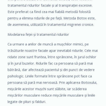
tratamentul ridurilor faciale și al transpirației excesive.
Este preferat ca fiind cea mai fiabilă metodă folosită
pentru a elimina ridurile de pe față. Metoda Botox este,
de asemenea, utilizată în tratamentul migrenei cronice.
Modelarea feței și tratamentul ridurilor
Ca urmare a anilor de muncă a mușchilor mimici, pe
trăsăturile noastre faciale apar inevitabil ridurile. Cele mai
ridate zone sunt fruntea, între sprâncene, în jurul ochilor
și în jurul buzelor. Ridurile fac ca persoana să pară mai
bătrână, dar afectează pacientul și din punct de vedere
psihologic. Liniile formate între sprâncene pot face ca
persoana să pară mai nervoasă. Prin aplicarea Botoxului,
mișcările acestor mușchi sunt slăbite, iar scăderea
mișcărilor musculare reduce mișcările musculare și liniile
legate de pliuri și falduri.